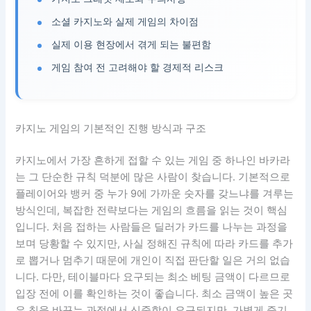
소셜 카지노와 실제 게임의 차이점
실제 이용 현장에서 겪게 되는 불편함
게임 참여 전 고려해야 할 경제적 리스크
카지노 게임의 기본적인 진행 방식과 구조
카지노에서 가장 흔하게 접할 수 있는 게임 중 하나인 바카라
는 그 단순한 규칙 덕분에 많은 사람이 찾습니다. 기본적으로
플레이어와 뱅커 중 누가 9에 가까운 숫자를 갖느냐를 겨루는
방식인데, 복잡한 전략보다는 게임의 흐름을 읽는 것이 핵심
입니다. 처음 접하는 사람들은 딜러가 카드를 나누는 과정을
보며 당황할 수 있지만, 사실 정해진 규칙에 따라 카드를 추가
로 뽑거나 멈추기 때문에 개인이 직접 판단할 일은 거의 없습
니다. 다만, 테이블마다 요구되는 최소 베팅 금액이 다르므로
입장 전에 이를 확인하는 것이 좋습니다. 최소 금액이 높은 곳
은 칩을 바꾸는 과정에서 신중함이 요구되지만, 가볍게 즐기